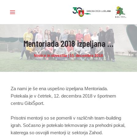
Skip
to
Main
content
Menu
Mentoriada 2018 izpeljana …
Novice in obvestila
|
15. decembra 2018
Za nami je še ena uspešno izpeljana Mentoriada.
Potekala je v četrtek, 12. decembra 2018 v športnem
centru GibiŠport.
Prisotni mentorji so se pomerili v različnih team-building
igrah. Sočasno je potekalo tekmovanje za prehodni pokal,
katerega so osvojili mentorji iz sektorja Zahod.