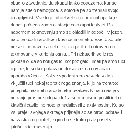
obudilo zavedanje, da skupaj lahko dosežemo, kar se
nam je zdelo nemogoče, s šotorke pa so trenirali svojo
iznajdljivost. Vse to je bil del velikega mnogoboja, ki je
danes pošteno zamajal stanje na skupni lestvici. Po
napornem tekmovanju smo se ohladili in odpočili v jezeru,
nato pa odšli na odličen kuskus in omako. Vse to so bile
nekako priprave na nekoliko za gasilce kontroverzno
tekmovanje v kurjenju ognja…Pri nekaterih se je res
pokazalo, da so bolj gasilci kot požigalci, imeli pa smo tudi
izjeme, ki so kot pokazane dokazale, da obvladajo
uporabo vžigalic. Kot se spodobi smo seveda v dan
vključili tudi nekaj teoretičnega znanja, ki je na trenutke
pritegnilo nasmeh na usta tekmovalcev. Kmalu nas je v
notranje prostore odgnal dež a se mu nismo pustili in kot
klasični gasilci nemoteno nadaljevali z aktivnostim. Ko so
vsi prejeli svojega skritega prijatelja so se otroci odpravili
na zaslužen počitek, ki jim bo še kako prav prišel v
jutrišnjih tekmovanjih.