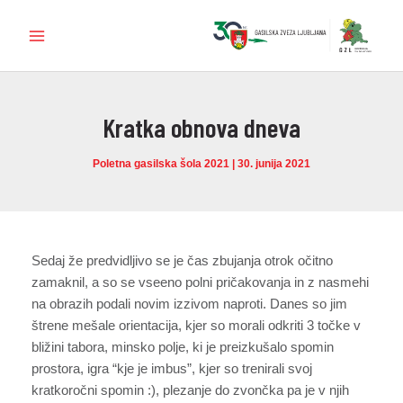
Skip
to
Main
content
Menu
Kratka obnova dneva
Poletna gasilska šola 2021
|
30. junija 2021
Sedaj že predvidljivo se je čas zbujanja otrok očitno
zamaknil, a so se vseeno polni pričakovanja in z nasmehi
na obrazih podali novim izzivom naproti. Danes so jim
štrene mešale orientacija, kjer so morali odkriti 3 točke v
bližini tabora, minsko polje, ki je preizkušalo spomin
prostora, igra “kje je imbus”, kjer so trenirali svoj
kratkoročni spomin :), plezanje do zvončka pa je v njih