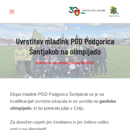
Skip
to
Main
content
Menu
Uvrstitev mladink PGD Podgorica
Šentjakob na olimpijado
Novice in obvestila
|
26. aprila 2022
Ekipa mladink PGD Podgorica Šentjakob se je na
kvalifikacijah izvrstno izkazala in se uvrstila na
gasilsko
olimpijado
, ki bo potekala julija v Celju.
Za dosežen uspeh jim čestitamo in jim želimo veliko
srečo na olimpijadi!